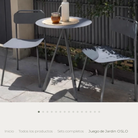
Inicio
.
Todos los productos
.
Sets completos
.
Juego de Jardin OSLO