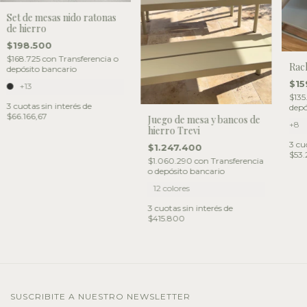
Set de mesas nido ratonas
de hierro
$198.500
$168.725
con
Transferencia o
Rack
depósito bancario
$15
+13
$135
3
cuotas sin interés de
depó
$66.166,67
Juego de mesa y bancos de
+8
hierro Trevi
3
cuo
$1.247.400
$53
$1.060.290
con
Transferencia
o depósito bancario
12 colores
3
cuotas sin interés de
$415.800
SUSCRIBITE A NUESTRO NEWSLETTER