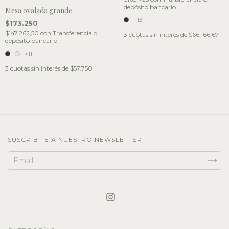
depósito bancario
Mesa ovalada grande
+13
$173.250
$147.262,50
con
Transferencia o
3
cuotas sin interés de
$66.166,67
depósito bancario
+11
3
cuotas sin interés de
$57.750
SUSCRIBITE A NUESTRO NEWSLETTER