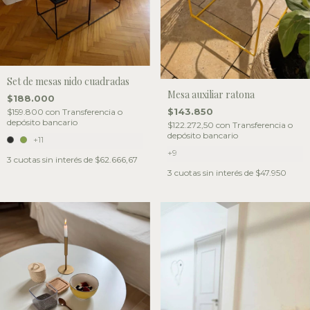
Set de mesas nido cuadradas
Mesa auxiliar ratona
$188.000
$143.850
$159.800
con
Transferencia o
depósito bancario
$122.272,50
con
Transferencia o
depósito bancario
+11
+9
3
cuotas sin interés de
$62.666,67
3
cuotas sin interés de
$47.950