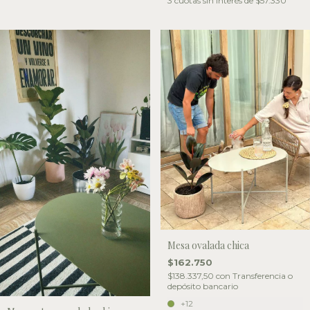
3
cuotas sin interés de
$57.330
Mesa ovalada chica
$162.750
$138.337,50
con
Transferencia o
depósito bancario
+12