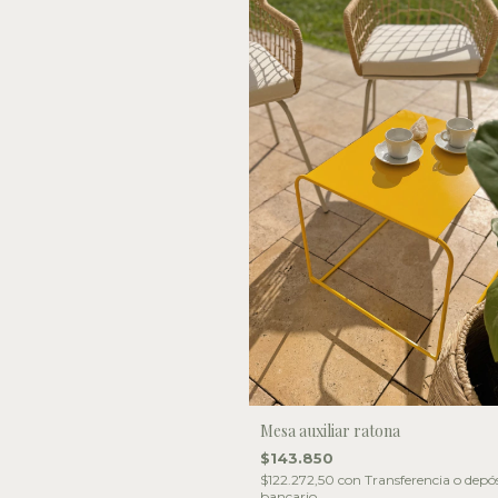
Mesa auxiliar ratona
$143.850
$122.272,50
con
Transferencia o depó
bancario