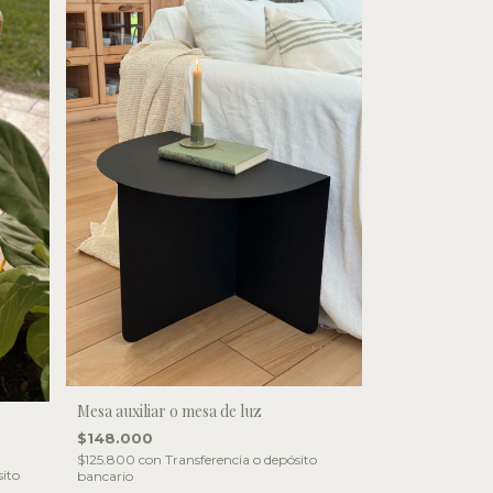
Mesa auxiliar o mesa de luz
$148.000
$125.800
con
Transferencia o depósito
sito
bancario