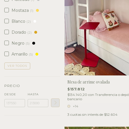
Mostaza
(1)
Blanco
(2)
Dorado
(2)
Negro
(5)
Amarillo
(5)
VER TODOS
Mesa de arrime ovalada
PRECIO
$157.812
DESDE
HASTA
$134.140,20
con
Transferencia o depó
bancario
+14
3
cuotas sin interés de
$52.604