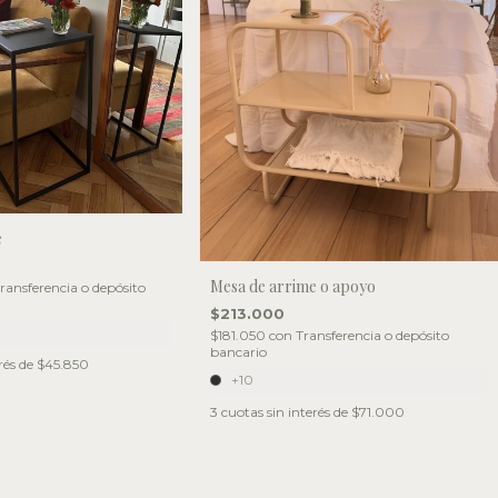
e
Mesa de arrime o apoyo
ransferencia o depósito
$213.000
$181.050
con
Transferencia o depósito
bancario
rés de
$45.850
+10
3
cuotas sin interés de
$71.000