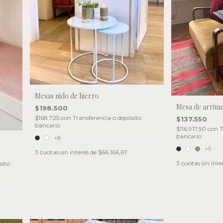
Mesas nido de hierro
Mesa de arrim
$198.500
$168.725
con
Transferencia o depósito
$137.550
bancario
$116.917,50
con
T
bancario
+8
+9
3
cuotas sin interés de
$66.166,67
3
cuotas sin inte
sito