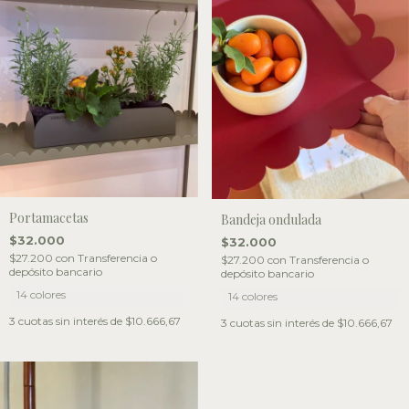
Portamacetas
Bandeja ondulada
$32.000
$32.000
$27.200
con
Transferencia o
$27.200
con
Transferencia o
depósito bancario
depósito bancario
14 colores
14 colores
3
cuotas sin interés de
$10.666,67
3
cuotas sin interés de
$10.666,67