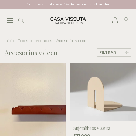
3 cuotas sin interes y 15% de descuento x transfer
0
Inicio
.
Todos los productos
.
Accesorios y deco
Accesorios y deco
FILTRAR
Sujetalibros Vissuta
$11.000