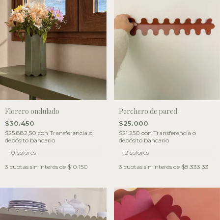
Florero ondulado
Perchero de pared
$30.450
$25.000
$25.882,50
con
Transferencia o
$21.250
con
Transferencia o
depósito bancario
depósito bancario
10 colores
12 colores
3
cuotas sin interés de
$10.150
3
cuotas sin interés de
$8.333,33