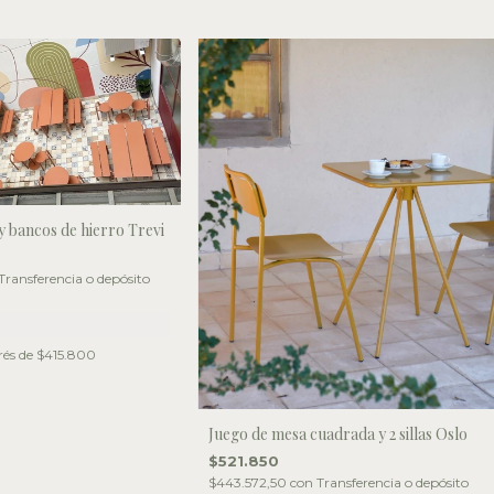
y bancos de hierro Trevi
Transferencia o depósito
rés de
$415.800
Juego de mesa cuadrada y 2 sillas Oslo
$521.850
$443.572,50
con
Transferencia o depósito