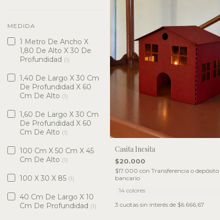
MEDIDA
1 Metro De Ancho X
1,80 De Alto X 30 De
Profundidad
(1)
1,40 De Largo X 30 Cm
De Profundidad X 60
Cm De Alto
(1)
1,60 De Largo X 30 Cm
De Profundidad X 60
Cm De Alto
(1)
Casita Inesita
100 Cm X 50 Cm X 45
Cm De Alto
(1)
$20.000
$17.000
con
Transferencia o depósito
100 X 30 X 85
bancario
(1)
14 colores
40 Cm De Largo X 10
3
cuotas sin interés de
$6.666,67
Cm De Profundidad
(1)