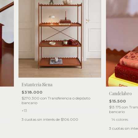
Estanteria Siena
$318.000
Candelabro
$270.300
con
Transferencia o depósito
$15.500
bancario
$13.175
con
Trans
+13
bancario
14 colores
3
cuotas sin interés de
$106.000
3
cuotas sin inte