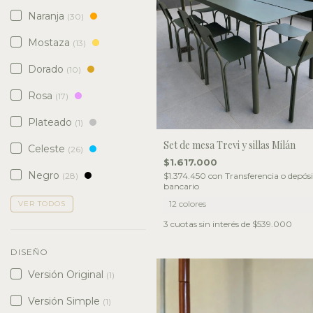
Naranja
(30)
Mostaza
(13)
Dorado
(10)
Rosa
(17)
Plateado
(1)
Set de mesa Trevi y sillas Milán
Celeste
(26)
$1.617.000
Negro
$1.374.450
con
Transferencia o depós
(28)
bancario
12 colores
VER TODOS
3
cuotas sin interés de
$539.000
DISEÑO
Versión Original
(1)
Versión Simple
(1)