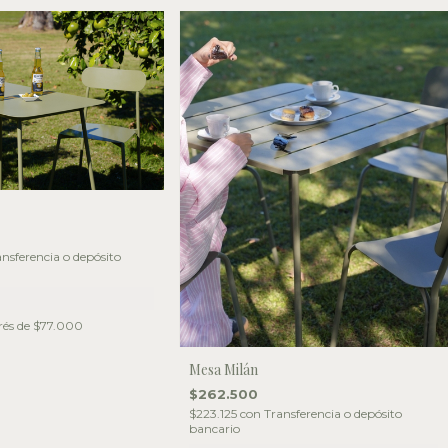
nsferencia o depósito
rés de
$77.000
Mesa Milán
$262.500
$223.125
con
Transferencia o depósito
bancario