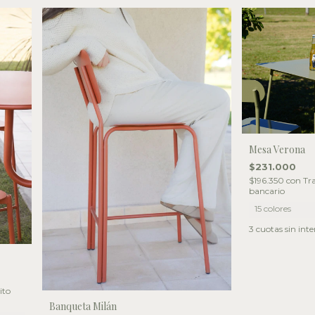
Mesa Verona
$231.000
$196.350
con
Tra
bancario
15 colores
3
cuotas sin inte
ito
Banqueta Milán