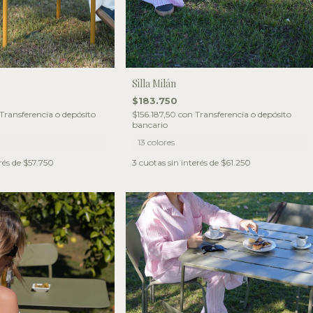
Silla Milán
$183.750
$156.187,50
con
Transferencia o depósito
Transferencia o depósito
bancario
13 colores
3
cuotas sin interés de
$61.250
rés de
$57.750