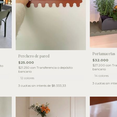
Portamacetas
Perchero de pared
$32.000
$25.000
$27.200
con
Tra
ito
$21.250
con
Transferencia o depósito
bancario
bancario
14 colores
12 colores
3
cuotas sin inte
3
cuotas sin interés de
$8.333,33