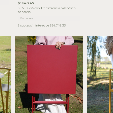
$194.245
$165.108,25
con
Transferencia o depósito
bancario
16 colores
3
cuotas sin interés de
$64.748,33