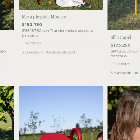
Mesa plegable Mónaco
$183.750
$156.187,50
con
Transferencia o depósito
bancario
Silla Capri
14 colores
$173.250
sito
$147.262,50
con
3
cuotas sin interés de
$61.250
bancario
14 colores
3
cuotas sin inte